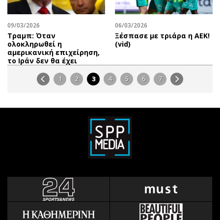
09/03/2026
06/03/2026
Τραμπ: Όταν
Ξέσπασε με τριάρα η ΑΕΚ!
ολοκληρωθεί η
(vid)
αμερικανική επιχείρηση,
το Ιράν δεν θα έχει
1
2
3
4
5
6
7