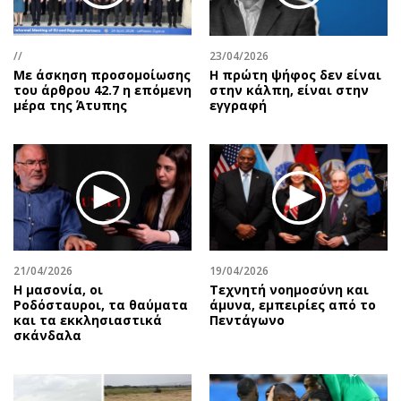
Περιβάλλον
Ταξίδια
Ελλάδα
Συνταγές
//
23/04/2026
Κόσμος
Έξοδος
Με άσκηση προσομοίωσης
Η πρώτη ψήφος δεν είναι
Παράξενα
Media
του άρθρου 42.7 η επόμενη
στην κάλπη, είναι στην
μέρα της Άτυπης
εγγραφή
Πολιτισμός
Εκπομπές
Σινεμά
Wine routes
Θέατρο-Χορός
Podcasts
Μουσική
Uncut
Εικαστικά
Προσφορές
Βιβλίο
Προσωπικότητες στην ''Κ''
Χειρόγραφα
Επιστολές
21/04/2026
19/04/2026
Η μασονία, οι
Τεχνητή νοημοσύνη και
Ροδόσταυροι, τα θαύματα
άμυνα, εμπειρίες από το
και τα εκκλησιαστικά
Πεντάγωνο
σκάνδαλα