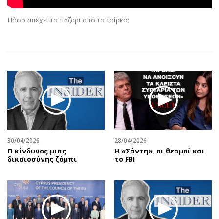
Αθλητισμός
Geek
Πόσο απέχει το παζάρι από το τσίρκο;
Κύπρος
Νέα
Ελλάδα
Κινητά-tablets
Διεθνή
Social
Κληρώσεις Allwyn
Αυτοκίνηση
Οικονομική
Αφιερώματα
Οικονομία
Πολιτική
Real Estate
Οικονομία
Επιχειρήσεις
Γενικά
Αγορές
Αναδρομές
30/04/2026
28/04/2026
Ο κίνδυνος μιας
Η «Σάντη», οι θεσμοί και
Money Review
Πρόσωπα
δικαιοσύνης ζόμπι
το FBI
AstroBank Properties
Περιβάλλον
Trends
Good Life
Ενέργεια
Γυναίκα
Ναυτιλία
Showbiz