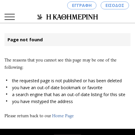
ΕΓΓΡΑΦΗ
ΕΙΣΟΔΟΣ
Page not found
ΚΑΤΗΓΟΡΙΕΣ
ΣΥΝΔΕΣΗ
The reasons that you cannot see this page may be one of the
Κύπρος
Απόψεις
following:
Παιδεία
Αρθρογραφία
Υγεία
The Hill
the requested page is not published or has been deleted
you have an out-of-date bookmark or favorite
Πολιτική
Υγεία
a search engine that has an out-of-date listing for this site
Βουλευτικές 2026
Αγγελίες
you have mistyped the address
Εκλογές 2024
Ενοικιάζονται
Προεδρικές 2023
Πωλούνται
Please return back to our
Home Page
Δημοσκοπήσεις
Ζητούν εργασία
Διπλωματία
Θέσεις εργασίας