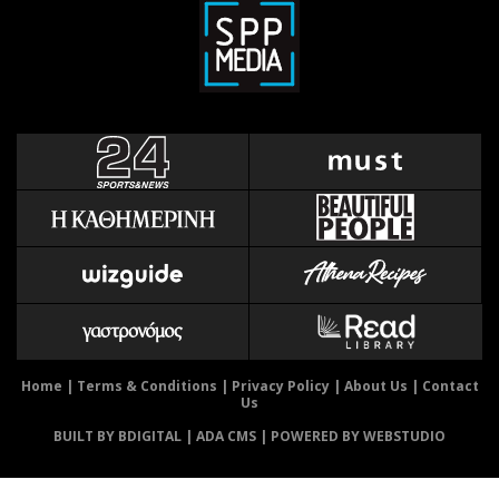
Αθλητισμός
Geek
Κύπρος
Νέα
Ελλάδα
Κινητά-tablets
Διεθνή
Social
Κληρώσεις Allwyn
Αυτοκίνηση
Οικονομική
Αφιερώματα
Οικονομία
Πολιτική
Real Estate
Οικονομία
Επιχειρήσεις
Γενικά
Αγορές
Αναδρομές
Money Review
Πρόσωπα
AstroBank Properties
Περιβάλλον
Home
|
Terms & Conditions
|
Privacy Policy
|
About Us
|
Contact
Us
Trends
Good Life
BUILT BY BDIGITAL
| ADA CMS |
POWERED BY WEBSTUDIO
Ενέργεια
Γυναίκα
Ναυτιλία
Showbiz