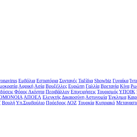
onavirus
Εμβόλια
Εστιατόρια
Συνταγές
Ταξίδια
Showbiz
Γυναίκα
Ίντ
μοκρατία
Αφρική
Ασία
Βρυξέλλες
Ευρώπη
Γαλλία
Βρετανία
Κίνα
Ρω
δύσεις
Φόρος
Ακίνητα
Περιβάλλον
Επιχειρήσεις
Τουρισμός
ΥΠΟΙΚ
ΟΜΟΝΟΙΑ
ΑΠΟΕΛ
Ελεγκτής
Δικαιοσύνη
Αστυνομία
Έγκλημα
Καιρ
Υ
Βουλή
Υπ.Συμβούλιο
Πρόεδρος
ΑΟΖ
Τουρκία
Κυπριακό
Μεταναστ