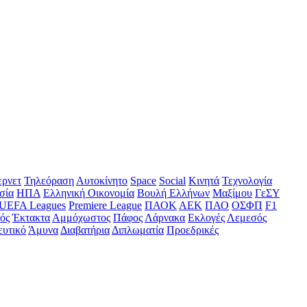
ερνετ
Τηλεόραση
Αυτοκίνητο
Space
Social
Κινητά
Τεχνολογία
σία
ΗΠΑ
Ελληνική Οικονομία
Βουλή Ελλήνων
Μαξίμου
ΓεΣΥ
UEFA Leagues
Premiere League
ΠΑΟΚ
ΑΕΚ
ΠΑΟ
ΟΣΦΠ
F1
ός
Έκτακτα
Αμμόχωστος
Πάφος
Λάρνακα
Εκλογές
Λεμεσός
ευτικό
Άμυνα
Διαβατήρια
Διπλωματία
Προεδρικές