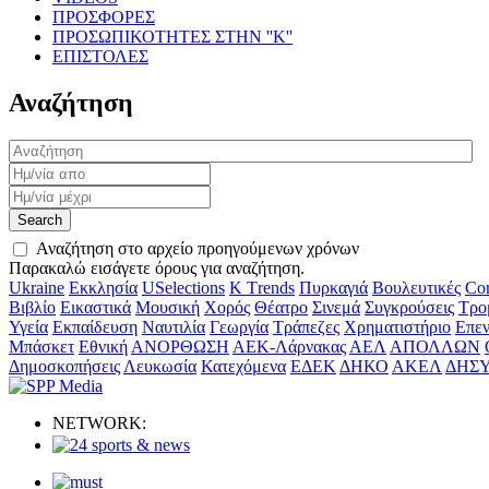
ΠΡΟΣΦΟΡΕΣ
ΠΡΟΣΩΠΙΚΟΤΗΤΕΣ ΣΤΗΝ ''Κ''
ΕΠΙΣΤΟΛΕΣ
Αναζήτηση
Αναζήτηση στο αρχείο προηγούμενων χρόνων
Παρακαλώ εισάγετε όρους για αναζήτηση.
Ukraine
Εκκλησία
USelections
K Τrends
Πυρκαγιά
Βουλευτικές
Cor
Βιβλίο
Εικαστικά
Μουσική
Χορός
Θέατρο
Σινεμά
Συγκρούσεις
Τρο
Υγεία
Εκπαίδευση
Ναυτιλία
Γεωργία
Τράπεζες
Χρηματιστήριο
Επεν
Μπάσκετ
Εθνική
ΑΝΟΡΘΩΣΗ
ΑΕΚ-Λάρνακας
ΑΕΛ
ΑΠΟΛΛΩΝ
Δημοσκοπήσεις
Λευκωσία
Κατεχόμενα
ΕΔΕΚ
ΔΗΚΟ
ΑΚΕΛ
ΔΗΣ
NETWORK: