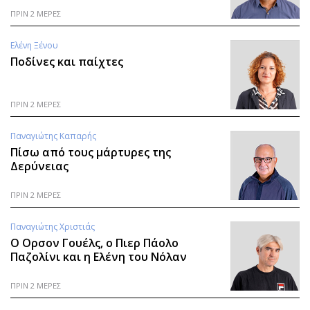
Περιβάλλον
Ταξίδια
ΠΡΙΝ 2 ΜΕΡΕΣ
Ελλάδα
Συνταγές
Κόσμος
Έξοδος
Ελένη Ξένου
Ποδίνες και παίχτες
Παράξενα
Media
Πολιτισμός
Εκπομπές
Σινεμά
Wine routes
ΠΡΙΝ 2 ΜΕΡΕΣ
Θέατρο-Χορός
Podcasts
Παναγιώτης Καπαρής
Μουσική
Uncut
Πίσω από τους μάρτυρες της
Εικαστικά
Προσφορές
Δερύνειας
Βιβλίο
Προσωπικότητες στην ''Κ''
ΠΡΙΝ 2 ΜΕΡΕΣ
Χειρόγραφα
Επιστολές
Παναγιώτης Χριστιάς
Ο Ορσον Γουέλς, ο Πιερ Πάολο
Παζολίνι και η Ελένη του Νόλαν
ΠΡΙΝ 2 ΜΕΡΕΣ