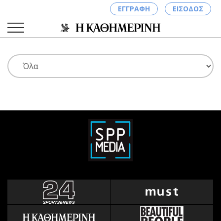
ΕΓΓΡΑΦΗ
ΕΙΣΟΔΟΣ
ΚΑΤΗΓΟΡΙΕΣ
ΣΥΝΔΕΣΗ
Κύπρος
Απόψεις
Παιδεία
Αρθρογραφία
Υγεία
The Hill
Πολιτική
Υγεία
Βουλευτικές 2026
Αγγελίες
Εκλογές 2024
Ενοικιάζονται
Προεδρικές 2023
Πωλούνται
Δημοσκοπήσεις
Ζητούν εργασία
Διπλωματία
Θέσεις εργασίας