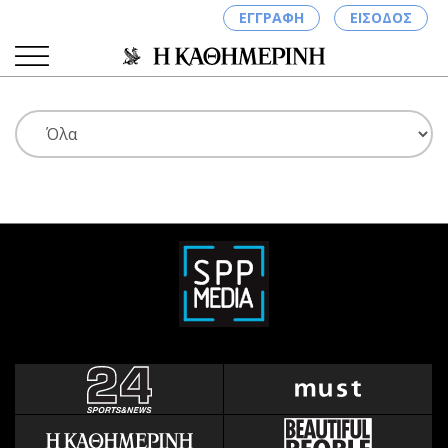
ΕΓΓΡΑΦΗ
ΕΙΣΟΔΟΣ
ΚΑΤΗΓΟΡΙΕΣ
ΣΥΝΔΕΣΗ
Κύπρος
Απόψεις
Παιδεία
Αρθρογραφία
Υγεία
The Hill
Πολιτική
Υγεία
Βουλευτικές 2026
Αγγελίες
Εκλογές 2024
Ενοικιάζονται
Προεδρικές 2023
Πωλούνται
Δημοσκοπήσεις
Ζητούν εργασία
Διπλωματία
Θέσεις εργασίας