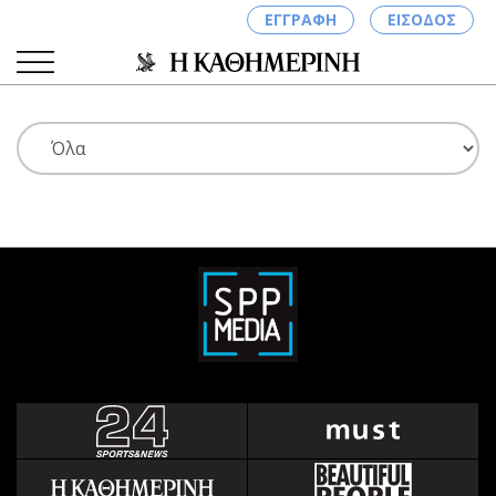
ΕΓΓΡΑΦΗ
ΕΙΣΟΔΟΣ
ΚΑΤΗΓΟΡΙΕΣ
ΣΥΝΔΕΣΗ
Κύπρος
Απόψεις
Παιδεία
Αρθρογραφία
Υγεία
The Hill
Πολιτική
Υγεία
Βουλευτικές 2026
Αγγελίες
Εκλογές 2024
Ενοικιάζονται
Προεδρικές 2023
Πωλούνται
Δημοσκοπήσεις
Ζητούν εργασία
Διπλωματία
Θέσεις εργασίας