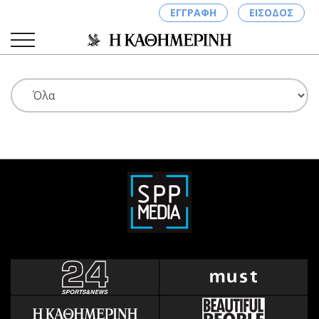
ΕΓΓΡΑΦΗ
ΕΙΣΟΔΟΣ
ΚΑΤΗΓΟΡΙΕΣ
ΣΥΝΔΕΣΗ
Κύπρος
Απόψεις
Παιδεία
Αρθρογραφία
Υγεία
The Hill
Πολιτική
Υγεία
Βουλευτικές 2026
Αγγελίες
Εκλογές 2024
Ενοικιάζονται
Προεδρικές 2023
Πωλούνται
Δημοσκοπήσεις
Ζητούν εργασία
Διπλωματία
Θέσεις εργασίας