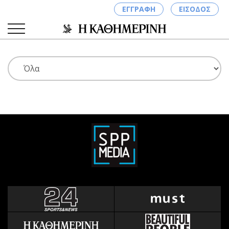
ΕΓΓΡΑΦΗ
ΕΙΣΟΔΟΣ
ΚΑΤΗΓΟΡΙΕΣ
ΣΥΝΔΕΣΗ
Κύπρος
Απόψεις
Παιδεία
Αρθρογραφία
Υγεία
The Hill
Πολιτική
Υγεία
Βουλευτικές 2026
Αγγελίες
Εκλογές 2024
Ενοικιάζονται
Προεδρικές 2023
Πωλούνται
Δημοσκοπήσεις
Ζητούν εργασία
Διπλωματία
Θέσεις εργασίας