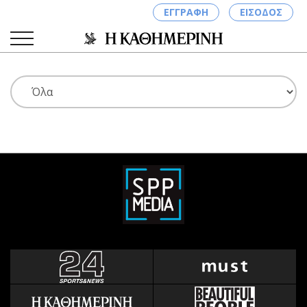
ΕΓΓΡΑΦΗ
ΕΙΣΟΔΟΣ
ΚΑΤΗΓΟΡΙΕΣ
ΣΥΝΔΕΣΗ
Κύπρος
Απόψεις
Παιδεία
Αρθρογραφία
Υγεία
The Hill
Πολιτική
Υγεία
Βουλευτικές 2026
Αγγελίες
Εκλογές 2024
Ενοικιάζονται
Προεδρικές 2023
Πωλούνται
Δημοσκοπήσεις
Ζητούν εργασία
Διπλωματία
Θέσεις εργασίας