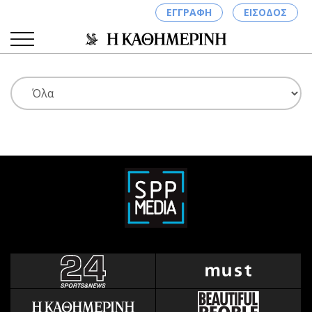
ΕΓΓΡΑΦΗ
ΕΙΣΟΔΟΣ
ΚΑΤΗΓΟΡΙΕΣ
ΣΥΝΔΕΣΗ
Κύπρος
Απόψεις
Παιδεία
Αρθρογραφία
Υγεία
The Hill
Πολιτική
Υγεία
Βουλευτικές 2026
Αγγελίες
Εκλογές 2024
Ενοικιάζονται
Προεδρικές 2023
Πωλούνται
Δημοσκοπήσεις
Ζητούν εργασία
Διπλωματία
Θέσεις εργασίας