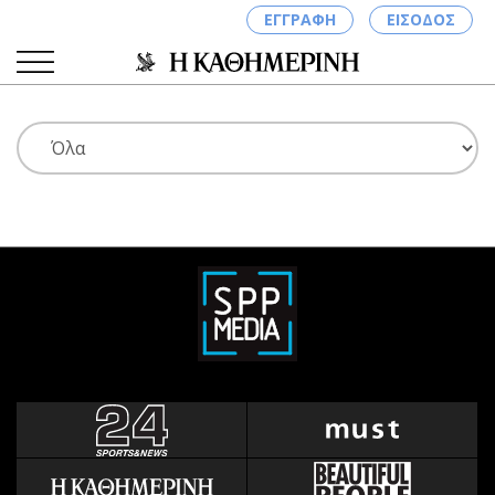
ΕΓΓΡΑΦΗ
ΕΙΣΟΔΟΣ
ΚΑΤΗΓΟΡΙΕΣ
ΣΥΝΔΕΣΗ
Κύπρος
Απόψεις
Παιδεία
Αρθρογραφία
Υγεία
The Hill
Πολιτική
Υγεία
Βουλευτικές 2026
Αγγελίες
Εκλογές 2024
Ενοικιάζονται
Προεδρικές 2023
Πωλούνται
Δημοσκοπήσεις
Ζητούν εργασία
Διπλωματία
Θέσεις εργασίας