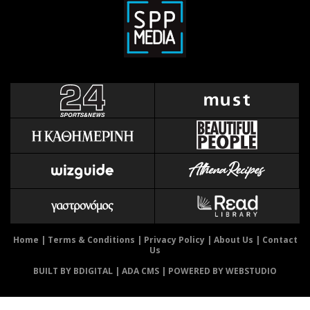
Αθλητισμός
Geek
Κύπρος
Νέα
Ελλάδα
Κινητά-tablets
Διεθνή
Social
Κληρώσεις Allwyn
Αυτοκίνηση
Οικονομική
Αφιερώματα
Οικονομία
Πολιτική
Real Estate
Οικονομία
Επιχειρήσεις
Γενικά
Αγορές
Αναδρομές
Money Review
Πρόσωπα
AstroBank Properties
Περιβάλλον
Home
|
Terms & Conditions
|
Privacy Policy
|
About Us
|
Contact
Us
Trends
Good Life
BUILT BY BDIGITAL
| ADA CMS |
POWERED BY WEBSTUDIO
Ενέργεια
Γυναίκα
Ναυτιλία
Showbiz