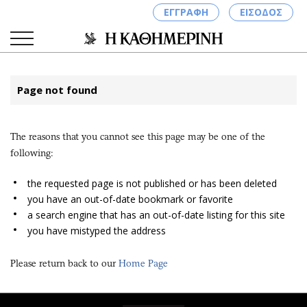
ΕΓΓΡΑΦΗ
ΕΙΣΟΔΟΣ
Page not found
ΚΑΤΗΓΟΡΙΕΣ
ΣΥΝΔΕΣΗ
The reasons that you cannot see this page may be one of the
Κύπρος
Απόψεις
following:
Παιδεία
Αρθρογραφία
Υγεία
The Hill
the requested page is not published or has been deleted
you have an out-of-date bookmark or favorite
Πολιτική
Υγεία
a search engine that has an out-of-date listing for this site
Βουλευτικές 2026
Αγγελίες
you have mistyped the address
Εκλογές 2024
Ενοικιάζονται
Προεδρικές 2023
Πωλούνται
Please return back to our
Home Page
Δημοσκοπήσεις
Ζητούν εργασία
Διπλωματία
Θέσεις εργασίας