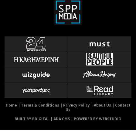
Αθλητισμός
Geek
Κύπρος
Νέα
Ελλάδα
Κινητά-tablets
Διεθνή
Social
Κληρώσεις Allwyn
Αυτοκίνηση
Οικονομική
Αφιερώματα
Οικονομία
Πολιτική
Real Estate
Οικονομία
Επιχειρήσεις
Γενικά
Αγορές
Αναδρομές
Money Review
Πρόσωπα
AstroBank Properties
Περιβάλλον
Home
|
Terms & Conditions
|
Privacy Policy
|
About Us
|
Contact
Us
Trends
Good Life
BUILT BY BDIGITAL
| ADA CMS |
POWERED BY WEBSTUDIO
Ενέργεια
Γυναίκα
Ναυτιλία
Showbiz