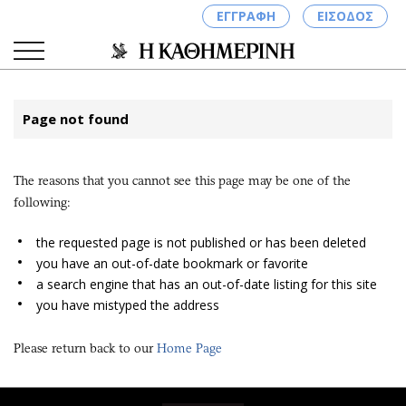
ΕΓΓΡΑΦΗ
ΕΙΣΟΔΟΣ
Page not found
ΚΑΤΗΓΟΡΙΕΣ
ΣΥΝΔΕΣΗ
The reasons that you cannot see this page may be one of the
Κύπρος
Απόψεις
following:
Παιδεία
Αρθρογραφία
Υγεία
The Hill
the requested page is not published or has been deleted
you have an out-of-date bookmark or favorite
Πολιτική
Υγεία
a search engine that has an out-of-date listing for this site
Βουλευτικές 2026
Αγγελίες
you have mistyped the address
Εκλογές 2024
Ενοικιάζονται
Προεδρικές 2023
Πωλούνται
Please return back to our
Home Page
Δημοσκοπήσεις
Ζητούν εργασία
Διπλωματία
Θέσεις εργασίας