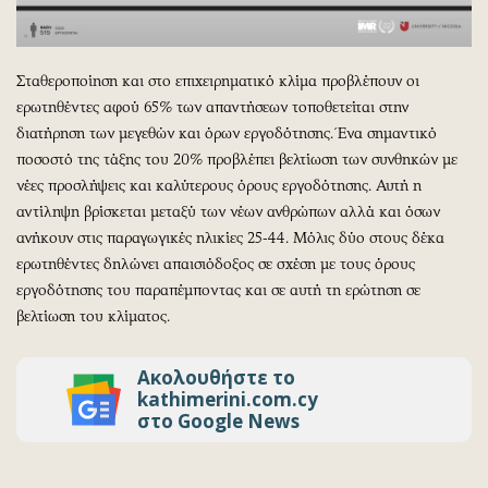
Περιβάλλον
Ταξίδια
Ελλάδα
Συνταγές
Κόσμος
Έξοδος
Σταθεροποίηση και στο επιχειρηματικό κλίμα προβλέπουν οι
Παράξενα
Media
ερωτηθέντες αφού 65% των απαντήσεων τοποθετείται στην
Πολιτισμός
Εκπομπές
διατήρηση των μεγεθών και όρων εργοδότησης. Ένα σημαντικό
ποσοστό της τάξης του 20% προβλέπει βελτίωση των συνθηκών με
Σινεμά
Wine routes
νέες προσλήψεις και καλύτερους όρους εργοδότησης. Αυτή η
Θέατρο-Χορός
Podcasts
αντίληψη βρίσκεται μεταξύ των νέων ανθρώπων αλλά και όσων
Μουσική
Uncut
ανήκουν στις παραγωγικές ηλικίες 25-44. Μόλις δύο στους δέκα
Εικαστικά
Προσφορές
ερωτηθέντες δηλώνει απαισιόδοξος σε σχέση με τους όρους
Βιβλίο
Προσωπικότητες στην ''Κ''
εργοδότησης του παραπέμποντας και σε αυτή τη ερώτηση σε
βελτίωση του κλίματος.
Χειρόγραφα
Επιστολές
Ακολουθήστε το
kathimerini.com.cy
στο Google News