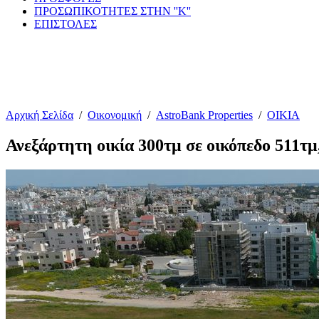
ΠΡΟΣΩΠΙΚΟΤΗΤΕΣ ΣΤΗΝ ''Κ''
ΕΠΙΣΤΟΛΕΣ
Αρχική Σελίδα
/
Οικονομική
/
AstroBank Properties
/
ΟΙΚΙΑ
Ανεξάρτητη οικία 300τμ σε οικόπεδο 51