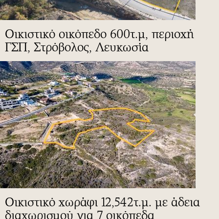
Οικιστικό οικόπεδο 600τ.μ, περιοχή
ΓΣΠ, Στρόβολος, Λευκωσία
Οικιστικό χωράφι 12,542τ.μ. με άδεια
διαχωρισμού για 7 οικόπεδα