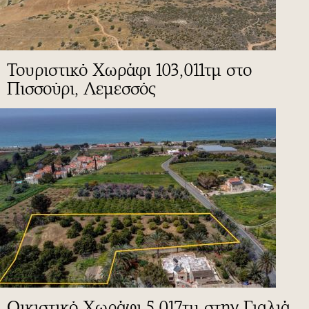
Τουριστικό Χωράφι 103,011τμ στο
Πισσούρι, Λεμεσσός
Οικιστικό Χωράφι 5,017τμ στην Γιαλιά,