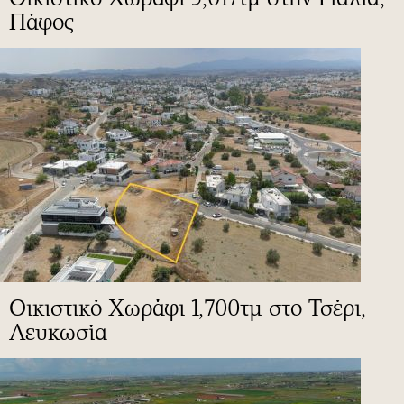
Πάφος
Οικιστικό Χωράφι 1,700τμ στο Τσέρι,
Λευκωσία