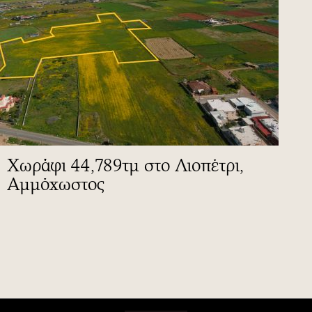
Χωράφι 44,789τμ στο Λιοπέτρι,
Αμμόχωστος