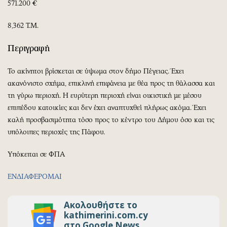
Περιβάλλον
Ταξίδια
571.200 €
Ελλάδα
Συνταγές
8,362 T.M.
Κόσμος
Έξοδος
Παράξενα
Media
Περιγραφή
Πολιτισμός
Εκπομπές
Το ακίνητοι βρίσκεται σε ύψωμα στον δήμο Πέγειας. Έχει
Σινεμά
Wine routes
ακανόνιστο σχήμα, επικλινή επιφάνεια με θέα προς τη θάλασσα και
Θέατρο-Χορός
Podcasts
τη γύρω περιοχή. Η ευρύτερη περιοχή είναι οικιστική με μέσου
Μουσική
Uncut
επιπέδου κατοικίες και δεν έχει αναπτυχθεί πλήρως ακόμα. Έχει
καλή προσβασιμότητα τόσο προς το κέντρο του Δήμου όσο και τις
Εικαστικά
Προσφορές
υπόλοιπες περιοχές της Πάφου.
Βιβλίο
Προσωπικότητες στην ''Κ''
Χειρόγραφα
Επιστολές
Υπόκειται σε ΦΠΑ
ΕΝΔΙΑΦΕΡΟΜΑΙ
Ακολουθήστε το
kathimerini.com.cy
στο Google News