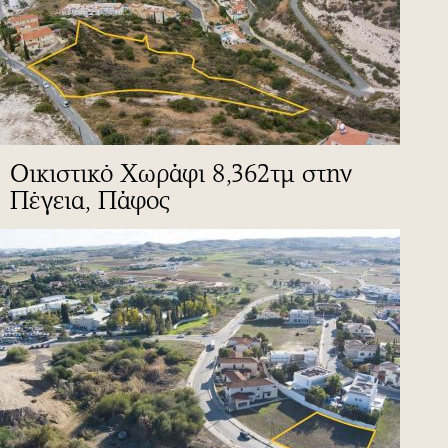
Οικιστικό Χωράφι 8,362τμ στην
Πέγεια, Πάφος