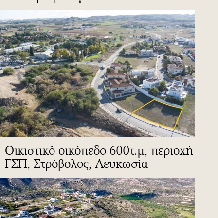
Οικιστικό οικόπεδο 600τ.μ, περιοχή
ΓΣΠ, Στρόβολος, Λευκωσία