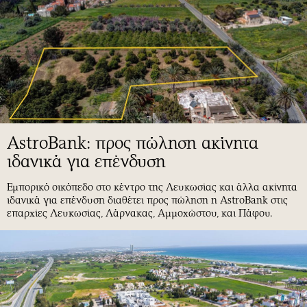
AstroBank: προς πώληση ακίνητα
ιδανικά για επένδυση
Εμπορικό οικόπεδο στο κέντρο της Λευκωσίας και άλλα ακίνητα
ιδανικά για επένδυση διαθέτει προς πώληση η AstroBank στις
επαρχίες Λευκωσίας, Λάρνακας, Αμμοχώστου, και Πάφου.