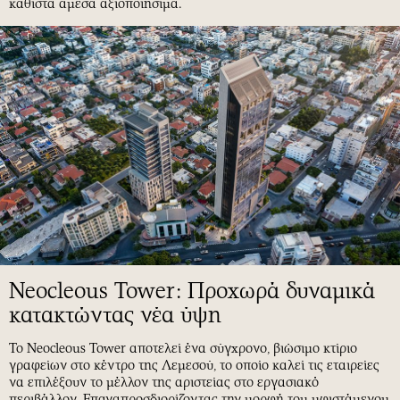
καθιστά άμεσα αξιοποιήσιμα.
Neocleous Tower: Προχωρά δυναμικά
κατακτώντας νέα ύψη
Το Neocleous Tower αποτελεί ένα σύγχρονο, βιώσιμο κτίριο
γραφείων στο κέντρο της Λεμεσού, το οποίο καλεί τις εταιρείες
να επιλέξουν το μέλλον της αριστείας στο εργασιακό
περιβάλλον. Επαναπροσδιορίζοντας την μορφή του υφιστάμενου