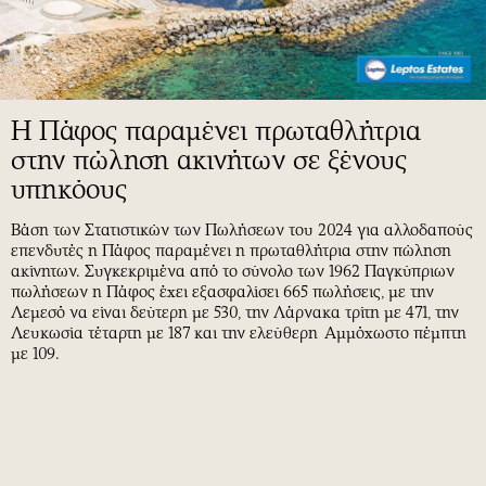
Η Πάφος παραμένει πρωταθλήτρια
στην πώληση ακινήτων σε ξένους
υπηκόους
Βάση των Στατιστικών των Πωλήσεων του 2024 για αλλοδαπούς
επενδυτές η Πάφος παραμένει η πρωταθλήτρια στην πώληση
ακίνητων. Συγκεκριμένα από το σύνολο των 1962 Παγκύπριων
πωλήσεων η Πάφος έχει εξασφαλίσει 665 πωλήσεις, με την
Λεμεσό να είναι δεύτερη με 530, την Λάρνακα τρίτη με 471, την
Λευκωσία τέταρτη με 187 και την ελεύθερη Αμμόχωστο πέμπτη
με 109.