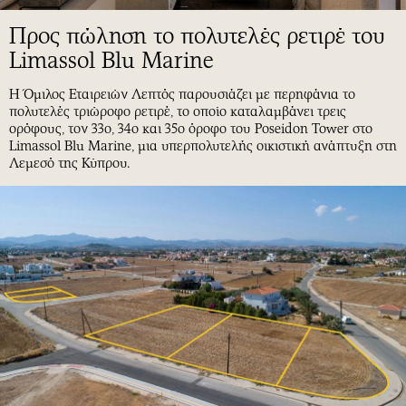
Προς πώληση το πολυτελές ρετιρέ του
Limassol Blu Marine
Η Όμιλος Εταιρειών Λεπτός παρουσιάζει με περηφάνια το
πολυτελές τριώροφο ρετιρέ, το οποίο καταλαμβάνει τρεις
ορόφους, τον 33ο, 34ο και 35ο όροφο του Poseidon Tower στο
Limassol Blu Marine, μια υπερπολυτελής οικιστική ανάπτυξη στη
Λεμεσό της Κύπρου.