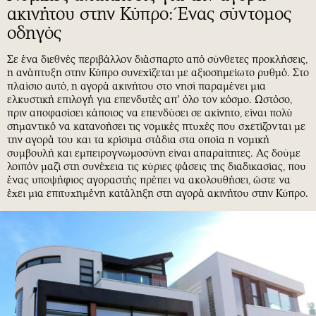
Περιβάλλον
Ταξίδια
ακινήτου στην Κύπρο: Ένας σύντομος
Ελλάδα
Συνταγές
οδηγός
Κόσμος
Έξοδος
Σε ένα διεθνές περιβάλλον διάσπαρτο από σύνθετες προκλήσεις,
Παράξενα
Media
η ανάπτυξη στην Κύπρο συνεχίζεται με αξιοσημείωτο ρυθμό. Στο
Πολιτισμός
Εκπομπές
πλαίσιο αυτό, η αγορά ακινήτου στο νησί παραμένει μια
ελκυστική επιλογή για επενδυτές απ’ όλο τον κόσμο. Ωστόσο,
Σινεμά
Wine routes
πριν αποφασίσει κάποιος να επενδύσει σε ακίνητο, είναι πολύ
σημαντικό να κατανοήσει τις νομικές πτυχές που σχετίζονται με
Θέατρο-Χορός
Podcasts
την αγορά του και τα κρίσιμα στάδια στα οποία η νομική
Μουσική
Uncut
συμβουλή και εμπειρογνωμοσύνη είναι απαραίτητες. Ας δούμε
λοιπόν μαζί στη συνέχεια τις κύριες φάσεις της διαδικασίας, που
Εικαστικά
Προσφορές
ένας υποψήφιος αγοραστής πρέπει να ακολουθήσει, ώστε να
Βιβλίο
Προσωπικότητες στην ''Κ''
έχει μια επιτυχημένη κατάληξη στη αγορά ακινήτου στην Κύπρο.
Χειρόγραφα
Επιστολές