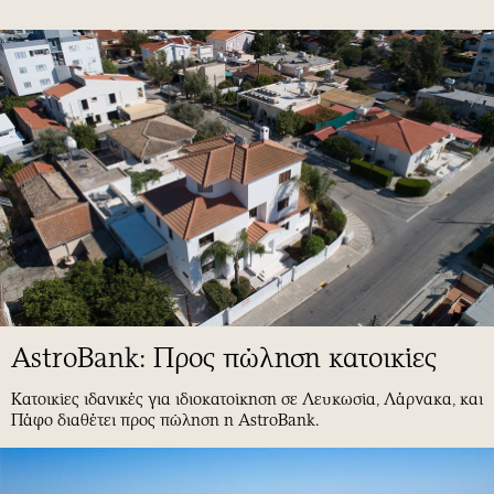
AstroBank: Προς πώληση κατοικίες
Κατοικίες ιδανικές για ιδιοκατοίκηση σε Λευκωσία, Λάρνακα, και
Πάφο διαθέτει προς πώληση η AstroBank.