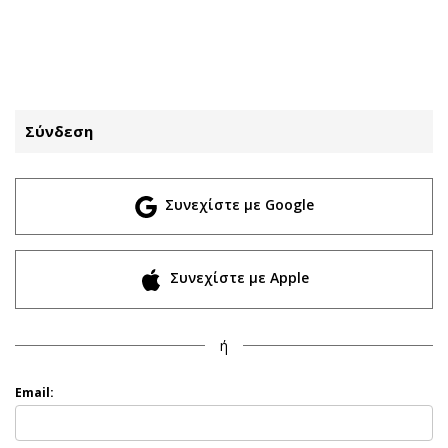
ΕΓΓΡΑΦΗ
ΕΙΣΟΔΟΣ
Σύνδεση
ΚΑΤΗΓΟΡΙΕΣ
ΣΥΝΔΕΣΗ
Συνεχίστε με Google
Κύπρος
Απόψεις
Παιδεία
Αρθρογραφία
Υγεία
The Hill
Συνεχίστε με Apple
Πολιτική
Υγεία
Βουλευτικές 2026
Αγγελίες
ή
Εκλογές 2024
Ενοικιάζονται
Προεδρικές 2023
Πωλούνται
Email:
Δημοσκοπήσεις
Ζητούν εργασία
Διπλωματία
Θέσεις εργασίας