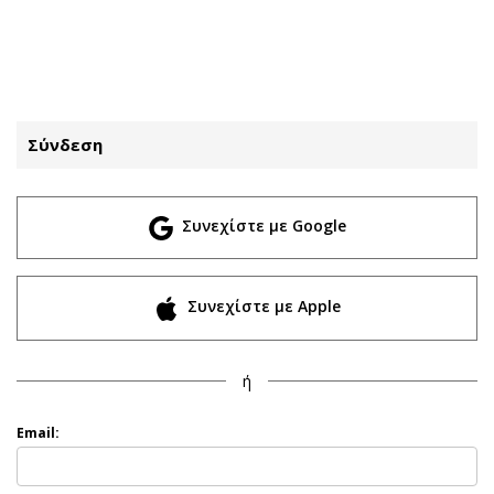
ΕΓΓΡΑΦΗ
ΕΙΣΟΔΟΣ
Σύνδεση
ΚΑΤΗΓΟΡΙΕΣ
ΣΥΝΔΕΣΗ
Συνεχίστε με Google
Κύπρος
Απόψεις
Παιδεία
Αρθρογραφία
Υγεία
The Hill
Συνεχίστε με Apple
Πολιτική
Υγεία
Βουλευτικές 2026
Αγγελίες
ή
Εκλογές 2024
Ενοικιάζονται
Προεδρικές 2023
Πωλούνται
Email:
Δημοσκοπήσεις
Ζητούν εργασία
Διπλωματία
Θέσεις εργασίας