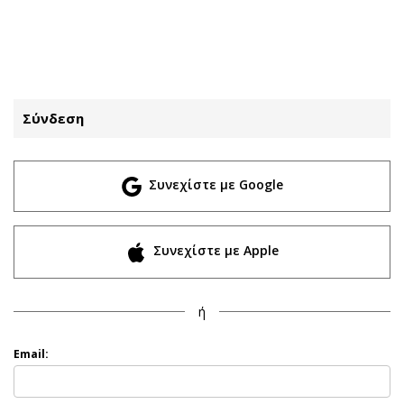
ΕΓΓΡΑΦΗ
ΕΙΣΟΔΟΣ
Σύνδεση
ΚΑΤΗΓΟΡΙΕΣ
ΣΥΝΔΕΣΗ
Συνεχίστε με Google
Κύπρος
Απόψεις
Παιδεία
Αρθρογραφία
Υγεία
The Hill
Συνεχίστε με Apple
Πολιτική
Υγεία
Βουλευτικές 2026
Αγγελίες
ή
Εκλογές 2024
Ενοικιάζονται
Προεδρικές 2023
Πωλούνται
Email:
Δημοσκοπήσεις
Ζητούν εργασία
Διπλωματία
Θέσεις εργασίας