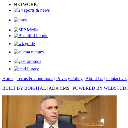
NETWORK:
Home
|
Terms & Conditions
|
Privacy Policy
|
About Us
|
Contact Us
BUILT BY BDIGITAL
| ADA CMS |
POWERED BY WEBSTUD