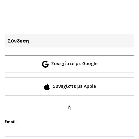
ΕΓΓΡΑΦΗ
ΕΙΣΟΔΟΣ
Σύνδεση
ΚΑΤΗΓΟΡΙΕΣ
ΣΥΝΔΕΣΗ
Συνεχίστε με Google
Κύπρος
Απόψεις
Παιδεία
Αρθρογραφία
Υγεία
The Hill
Συνεχίστε με Apple
Πολιτική
Υγεία
Βουλευτικές 2026
Αγγελίες
ή
Εκλογές 2024
Ενοικιάζονται
Προεδρικές 2023
Πωλούνται
Email:
Δημοσκοπήσεις
Ζητούν εργασία
Διπλωματία
Θέσεις εργασίας