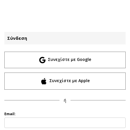
ΕΓΓΡΑΦΗ
ΕΙΣΟΔΟΣ
Σύνδεση
ΚΑΤΗΓΟΡΙΕΣ
ΣΥΝΔΕΣΗ
Συνεχίστε με Google
Κύπρος
Απόψεις
Παιδεία
Αρθρογραφία
Υγεία
The Hill
Συνεχίστε με Apple
Πολιτική
Υγεία
Βουλευτικές 2026
Αγγελίες
ή
Εκλογές 2024
Ενοικιάζονται
Προεδρικές 2023
Πωλούνται
Email:
Δημοσκοπήσεις
Ζητούν εργασία
Διπλωματία
Θέσεις εργασίας