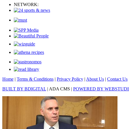
NETWORK:
Home
|
Terms & Conditions
|
Privacy Policy
|
About Us
|
Contact Us
BUILT BY BDIGITAL
| ADA CMS |
POWERED BY WEBSTUD