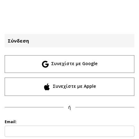
ΕΓΓΡΑΦΗ
ΕΙΣΟΔΟΣ
Σύνδεση
ΚΑΤΗΓΟΡΙΕΣ
ΣΥΝΔΕΣΗ
Συνεχίστε με Google
Κύπρος
Απόψεις
Παιδεία
Αρθρογραφία
Υγεία
The Hill
Συνεχίστε με Apple
Πολιτική
Υγεία
Βουλευτικές 2026
Αγγελίες
ή
Εκλογές 2024
Ενοικιάζονται
Προεδρικές 2023
Πωλούνται
Email:
Δημοσκοπήσεις
Ζητούν εργασία
Διπλωματία
Θέσεις εργασίας