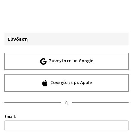
ΕΓΓΡΑΦΗ
ΕΙΣΟΔΟΣ
Σύνδεση
ΚΑΤΗΓΟΡΙΕΣ
ΣΥΝΔΕΣΗ
Συνεχίστε με Google
Κύπρος
Απόψεις
Παιδεία
Αρθρογραφία
Υγεία
The Hill
Συνεχίστε με Apple
Πολιτική
Υγεία
Βουλευτικές 2026
Αγγελίες
ή
Εκλογές 2024
Ενοικιάζονται
Προεδρικές 2023
Πωλούνται
Email:
Δημοσκοπήσεις
Ζητούν εργασία
Διπλωματία
Θέσεις εργασίας