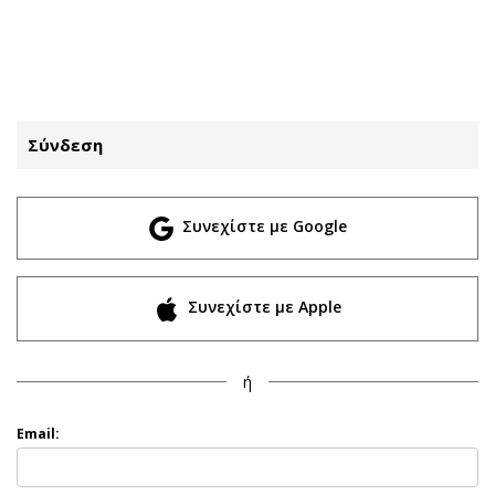
ΕΓΓΡΑΦΗ
ΕΙΣΟΔΟΣ
Σύνδεση
ΚΑΤΗΓΟΡΙΕΣ
ΣΥΝΔΕΣΗ
Συνεχίστε με Google
Κύπρος
Απόψεις
Παιδεία
Αρθρογραφία
Υγεία
The Hill
Συνεχίστε με Apple
Πολιτική
Υγεία
Βουλευτικές 2026
Αγγελίες
ή
Εκλογές 2024
Ενοικιάζονται
Προεδρικές 2023
Πωλούνται
Email:
Δημοσκοπήσεις
Ζητούν εργασία
Διπλωματία
Θέσεις εργασίας