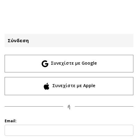
ΕΓΓΡΑΦΗ
ΕΙΣΟΔΟΣ
Σύνδεση
ΚΑΤΗΓΟΡΙΕΣ
ΣΥΝΔΕΣΗ
Συνεχίστε με Google
Κύπρος
Απόψεις
Παιδεία
Αρθρογραφία
Υγεία
The Hill
Συνεχίστε με Apple
Πολιτική
Υγεία
Βουλευτικές 2026
Αγγελίες
ή
Εκλογές 2024
Ενοικιάζονται
Προεδρικές 2023
Πωλούνται
Email:
Δημοσκοπήσεις
Ζητούν εργασία
Διπλωματία
Θέσεις εργασίας