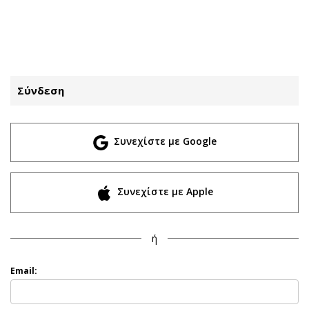
ΕΓΓΡΑΦΗ
ΕΙΣΟΔΟΣ
Σύνδεση
ΚΑΤΗΓΟΡΙΕΣ
ΣΥΝΔΕΣΗ
Συνεχίστε με Google
Κύπρος
Απόψεις
Παιδεία
Αρθρογραφία
Υγεία
The Hill
Συνεχίστε με Apple
Πολιτική
Υγεία
Βουλευτικές 2026
Αγγελίες
ή
Εκλογές 2024
Ενοικιάζονται
Προεδρικές 2023
Πωλούνται
Email:
Δημοσκοπήσεις
Ζητούν εργασία
Διπλωματία
Θέσεις εργασίας