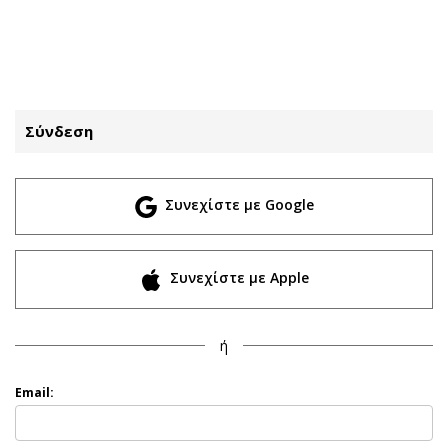
ΕΓΓΡΑΦΗ
ΕΙΣΟΔΟΣ
Σύνδεση
ΚΑΤΗΓΟΡΙΕΣ
ΣΥΝΔΕΣΗ
Συνεχίστε με Google
Κύπρος
Απόψεις
Παιδεία
Αρθρογραφία
Υγεία
The Hill
Συνεχίστε με Apple
Πολιτική
Υγεία
Βουλευτικές 2026
Αγγελίες
ή
Εκλογές 2024
Ενοικιάζονται
Προεδρικές 2023
Πωλούνται
Email:
Δημοσκοπήσεις
Ζητούν εργασία
Διπλωματία
Θέσεις εργασίας