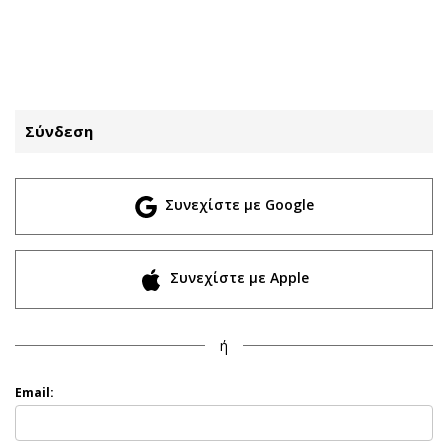
ΕΓΓΡΑΦΗ
ΕΙΣΟΔΟΣ
Σύνδεση
ΚΑΤΗΓΟΡΙΕΣ
ΣΥΝΔΕΣΗ
Συνεχίστε με Google
Κύπρος
Απόψεις
Παιδεία
Αρθρογραφία
Υγεία
The Hill
Συνεχίστε με Apple
Πολιτική
Υγεία
Βουλευτικές 2026
Αγγελίες
ή
Εκλογές 2024
Ενοικιάζονται
Προεδρικές 2023
Πωλούνται
Email:
Δημοσκοπήσεις
Ζητούν εργασία
Διπλωματία
Θέσεις εργασίας