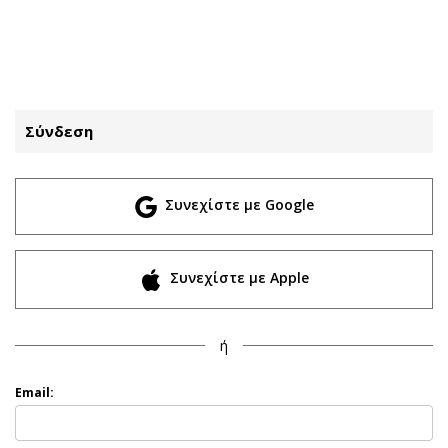
ΕΓΓΡΑΦΗ
ΕΙΣΟΔΟΣ
Σύνδεση
ΚΑΤΗΓΟΡΙΕΣ
ΣΥΝΔΕΣΗ
Συνεχίστε με Google
Κύπρος
Απόψεις
Παιδεία
Αρθρογραφία
Υγεία
The Hill
Συνεχίστε με Apple
Πολιτική
Υγεία
Βουλευτικές 2026
Αγγελίες
ή
Εκλογές 2024
Ενοικιάζονται
Προεδρικές 2023
Πωλούνται
Email:
Δημοσκοπήσεις
Ζητούν εργασία
Διπλωματία
Θέσεις εργασίας