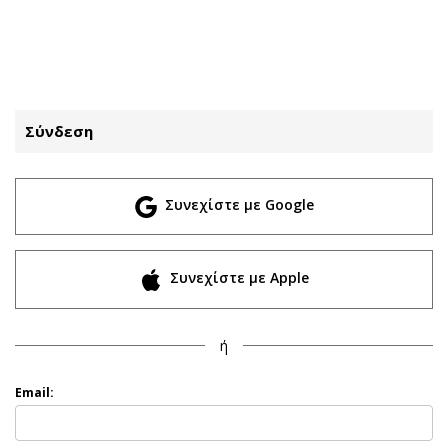
ΕΓΓΡΑΦΗ
ΕΙΣΟΔΟΣ
Σύνδεση
ΚΑΤΗΓΟΡΙΕΣ
ΣΥΝΔΕΣΗ
Συνεχίστε με Google
Κύπρος
Απόψεις
Παιδεία
Αρθρογραφία
Υγεία
The Hill
Συνεχίστε με Apple
Πολιτική
Υγεία
Βουλευτικές 2026
Αγγελίες
ή
Εκλογές 2024
Ενοικιάζονται
Προεδρικές 2023
Πωλούνται
Email:
Δημοσκοπήσεις
Ζητούν εργασία
Διπλωματία
Θέσεις εργασίας