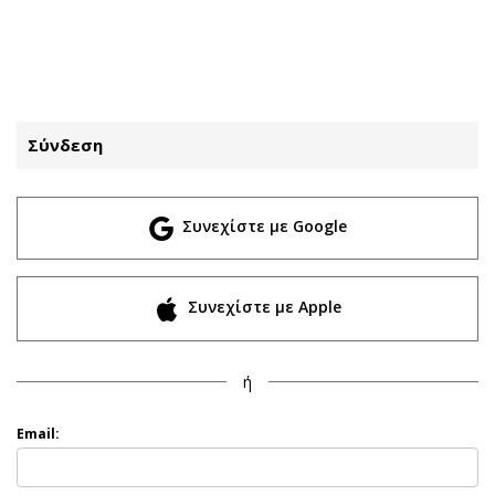
ΕΓΓΡΑΦΗ
ΕΙΣΟΔΟΣ
Σύνδεση
ΚΑΤΗΓΟΡΙΕΣ
ΣΥΝΔΕΣΗ
Συνεχίστε με Google
Κύπρος
Απόψεις
Παιδεία
Αρθρογραφία
Υγεία
The Hill
Συνεχίστε με Apple
Πολιτική
Υγεία
Βουλευτικές 2026
Αγγελίες
ή
Εκλογές 2024
Ενοικιάζονται
Προεδρικές 2023
Πωλούνται
Email:
Δημοσκοπήσεις
Ζητούν εργασία
Διπλωματία
Θέσεις εργασίας