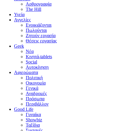
Αρθρογραφία
The Hill
Υγεία
Αγγελίες
Ενοικιάζονται
Πωλούνται
Ζητούν εργασία
Θέσεις εργασίας
Geek
Νέα
Κινητά-tablets
Social
Αυτοκίνηση
Αφιερώματα
Πολιτική
Οικονομία
Γενικά
Αναδρομές
Πρόσωπα
Περιβάλλον
Good Life
Γυναίκα
Showbiz
Ταξίδια
Συνταγές