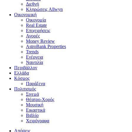
Διεθνή
Κληρώσεις Allwyn
Οικονομική
Οικονομία
Real Estate
Επιχειρήσεις
Αγορές
Money Review
AstroBank Properties
Trends
Ενέργεια
Ναυτιλία
Περιβάλλον
Ελλάδα
Κόσμος
Παράξενα
Πολιτισμός
Σινεμά
Θέατρο-Χορός
Μουσική
Εικαστικά
Βιβλίο
Χειρόγραφα
Απόψεις