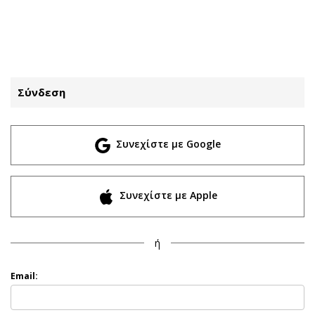
ΕΓΓΡΑΦΗ
ΕΙΣΟΔΟΣ
Σύνδεση
ΚΑΤΗΓΟΡΙΕΣ
ΣΥΝΔΕΣΗ
Συνεχίστε με Google
Κύπρος
Απόψεις
Παιδεία
Αρθρογραφία
Υγεία
The Hill
Συνεχίστε με Apple
Πολιτική
Υγεία
Βουλευτικές 2026
Αγγελίες
ή
Εκλογές 2024
Ενοικιάζονται
Προεδρικές 2023
Πωλούνται
Email:
Δημοσκοπήσεις
Ζητούν εργασία
Διπλωματία
Θέσεις εργασίας