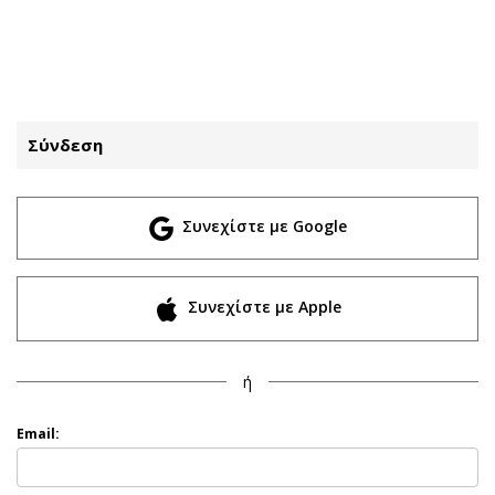
ΕΓΓΡΑΦΗ
ΕΙΣΟΔΟΣ
Σύνδεση
ΚΑΤΗΓΟΡΙΕΣ
ΣΥΝΔΕΣΗ
Συνεχίστε με Google
Κύπρος
Απόψεις
Παιδεία
Αρθρογραφία
Υγεία
The Hill
Συνεχίστε με Apple
Πολιτική
Υγεία
Βουλευτικές 2026
Αγγελίες
ή
Εκλογές 2024
Ενοικιάζονται
Προεδρικές 2023
Πωλούνται
Email:
Δημοσκοπήσεις
Ζητούν εργασία
Διπλωματία
Θέσεις εργασίας