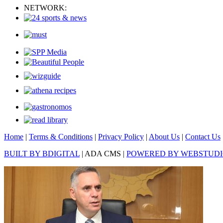
NETWORK:
Home
|
Terms & Conditions
|
Privacy Policy
|
About Us
|
Contact Us
BUILT BY BDIGITAL
| ADA CMS |
POWERED BY WEBSTUD