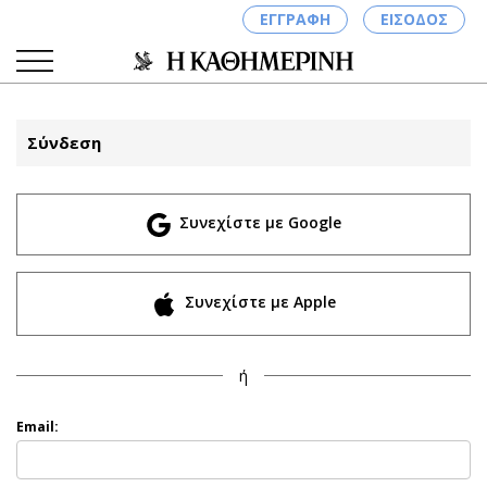
ΕΓΓΡΑΦΗ
ΕΙΣΟΔΟΣ
Σύνδεση
ΚΑΤΗΓΟΡΙΕΣ
ΣΥΝΔΕΣΗ
Συνεχίστε με Google
Κύπρος
Απόψεις
Παιδεία
Αρθρογραφία
Υγεία
The Hill
Συνεχίστε με Apple
Πολιτική
Υγεία
Βουλευτικές 2026
Αγγελίες
ή
Εκλογές 2024
Ενοικιάζονται
Προεδρικές 2023
Πωλούνται
Email:
Δημοσκοπήσεις
Ζητούν εργασία
Διπλωματία
Θέσεις εργασίας