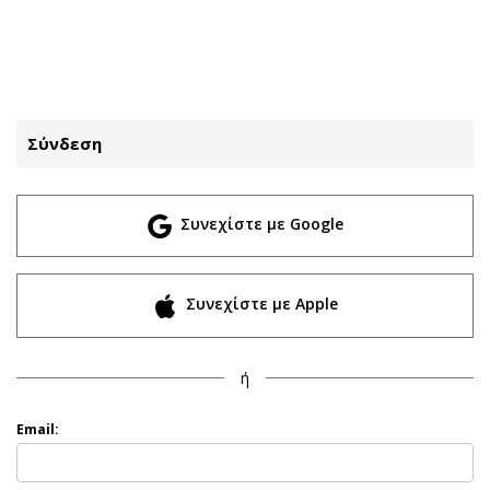
ΕΓΓΡΑΦΗ
ΕΙΣΟΔΟΣ
Σύνδεση
ΚΑΤΗΓΟΡΙΕΣ
ΣΥΝΔΕΣΗ
Συνεχίστε με Google
Κύπρος
Απόψεις
Παιδεία
Αρθρογραφία
Υγεία
The Hill
Συνεχίστε με Apple
Πολιτική
Υγεία
Βουλευτικές 2026
Αγγελίες
ή
Εκλογές 2024
Ενοικιάζονται
Προεδρικές 2023
Πωλούνται
Email:
Δημοσκοπήσεις
Ζητούν εργασία
Διπλωματία
Θέσεις εργασίας