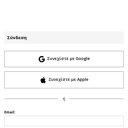
ΕΓΓΡΑΦΗ
ΕΙΣΟΔΟΣ
Σύνδεση
ΚΑΤΗΓΟΡΙΕΣ
ΣΥΝΔΕΣΗ
Συνεχίστε με Google
Κύπρος
Απόψεις
Παιδεία
Αρθρογραφία
Υγεία
The Hill
Συνεχίστε με Apple
Πολιτική
Υγεία
Βουλευτικές 2026
Αγγελίες
ή
Εκλογές 2024
Ενοικιάζονται
Προεδρικές 2023
Πωλούνται
Email:
Δημοσκοπήσεις
Ζητούν εργασία
Διπλωματία
Θέσεις εργασίας