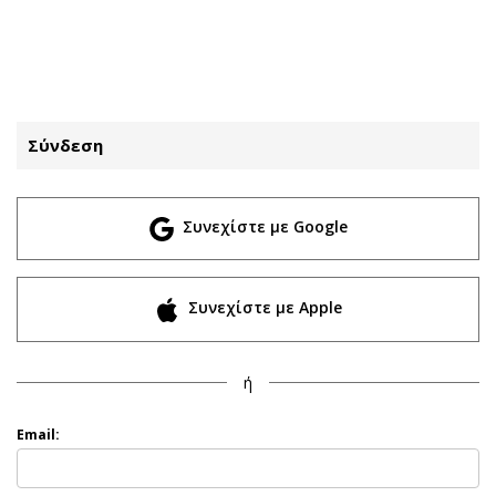
ΕΓΓΡΑΦΗ
ΕΙΣΟΔΟΣ
Σύνδεση
ΚΑΤΗΓΟΡΙΕΣ
ΣΥΝΔΕΣΗ
Συνεχίστε με Google
Κύπρος
Απόψεις
Παιδεία
Αρθρογραφία
Υγεία
The Hill
Συνεχίστε με Apple
Πολιτική
Υγεία
Βουλευτικές 2026
Αγγελίες
ή
Εκλογές 2024
Ενοικιάζονται
Προεδρικές 2023
Πωλούνται
Email:
Δημοσκοπήσεις
Ζητούν εργασία
Διπλωματία
Θέσεις εργασίας