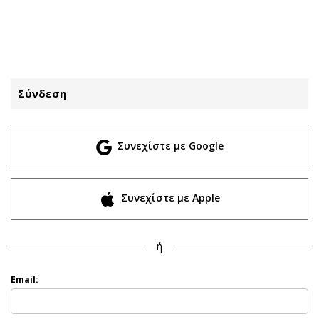
ΕΓΓΡΑΦΗ
ΕΙΣΟΔΟΣ
Σύνδεση
ΚΑΤΗΓΟΡΙΕΣ
ΣΥΝΔΕΣΗ
Συνεχίστε με Google
Κύπρος
Απόψεις
Παιδεία
Αρθρογραφία
Υγεία
The Hill
Συνεχίστε με Apple
Πολιτική
Υγεία
Βουλευτικές 2026
Αγγελίες
ή
Εκλογές 2024
Ενοικιάζονται
Προεδρικές 2023
Πωλούνται
Email:
Δημοσκοπήσεις
Ζητούν εργασία
Διπλωματία
Θέσεις εργασίας