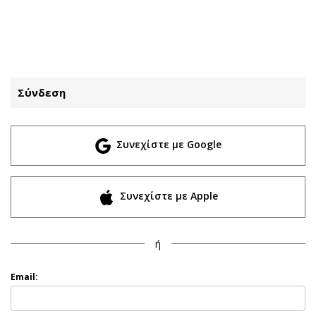
ΕΓΓΡΑΦΗ
ΕΙΣΟΔΟΣ
Σύνδεση
ΚΑΤΗΓΟΡΙΕΣ
ΣΥΝΔΕΣΗ
Συνεχίστε με Google
Κύπρος
Απόψεις
Παιδεία
Αρθρογραφία
Υγεία
The Hill
Συνεχίστε με Apple
Πολιτική
Υγεία
Βουλευτικές 2026
Αγγελίες
ή
Εκλογές 2024
Ενοικιάζονται
Προεδρικές 2023
Πωλούνται
Email:
Δημοσκοπήσεις
Ζητούν εργασία
Διπλωματία
Θέσεις εργασίας