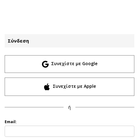
ΕΓΓΡΑΦΗ
ΕΙΣΟΔΟΣ
Σύνδεση
ΚΑΤΗΓΟΡΙΕΣ
ΣΥΝΔΕΣΗ
Συνεχίστε με Google
Κύπρος
Απόψεις
Παιδεία
Αρθρογραφία
Υγεία
The Hill
Συνεχίστε με Apple
Πολιτική
Υγεία
Βουλευτικές 2026
Αγγελίες
ή
Εκλογές 2024
Ενοικιάζονται
Προεδρικές 2023
Πωλούνται
Email:
Δημοσκοπήσεις
Ζητούν εργασία
Διπλωματία
Θέσεις εργασίας