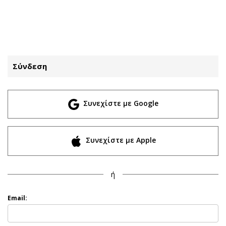
ΕΓΓΡΑΦΗ
ΕΙΣΟΔΟΣ
Σύνδεση
ΚΑΤΗΓΟΡΙΕΣ
ΣΥΝΔΕΣΗ
Συνεχίστε με Google
Κύπρος
Απόψεις
Παιδεία
Αρθρογραφία
Υγεία
The Hill
Συνεχίστε με Apple
Πολιτική
Υγεία
Βουλευτικές 2026
Αγγελίες
ή
Εκλογές 2024
Ενοικιάζονται
Προεδρικές 2023
Πωλούνται
Email:
Δημοσκοπήσεις
Ζητούν εργασία
Διπλωματία
Θέσεις εργασίας