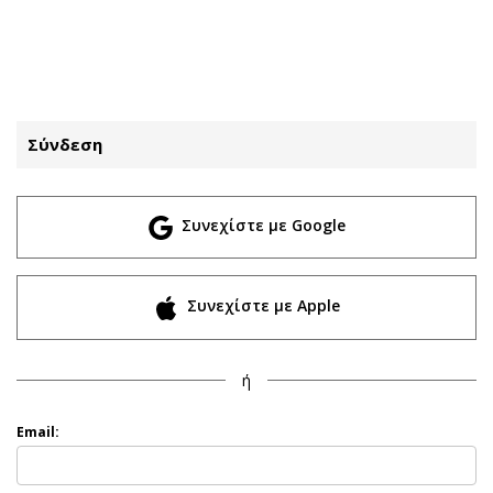
ΕΓΓΡΑΦΗ
ΕΙΣΟΔΟΣ
Σύνδεση
ΚΑΤΗΓΟΡΙΕΣ
ΣΥΝΔΕΣΗ
Συνεχίστε με Google
Κύπρος
Απόψεις
Παιδεία
Αρθρογραφία
Υγεία
The Hill
Συνεχίστε με Apple
Πολιτική
Υγεία
Βουλευτικές 2026
Αγγελίες
ή
Εκλογές 2024
Ενοικιάζονται
Προεδρικές 2023
Πωλούνται
Email:
Δημοσκοπήσεις
Ζητούν εργασία
Διπλωματία
Θέσεις εργασίας