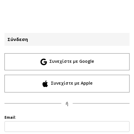
ΕΓΓΡΑΦΗ
ΕΙΣΟΔΟΣ
Σύνδεση
ΚΑΤΗΓΟΡΙΕΣ
ΣΥΝΔΕΣΗ
Συνεχίστε με Google
Κύπρος
Απόψεις
Παιδεία
Αρθρογραφία
Υγεία
The Hill
Συνεχίστε με Apple
Πολιτική
Υγεία
Βουλευτικές 2026
Αγγελίες
ή
Εκλογές 2024
Ενοικιάζονται
Προεδρικές 2023
Πωλούνται
Email:
Δημοσκοπήσεις
Ζητούν εργασία
Διπλωματία
Θέσεις εργασίας