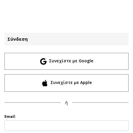
ΕΓΓΡΑΦΗ
ΕΙΣΟΔΟΣ
Σύνδεση
ΚΑΤΗΓΟΡΙΕΣ
ΣΥΝΔΕΣΗ
Συνεχίστε με Google
Κύπρος
Απόψεις
Παιδεία
Αρθρογραφία
Υγεία
The Hill
Συνεχίστε με Apple
Πολιτική
Υγεία
Βουλευτικές 2026
Αγγελίες
ή
Εκλογές 2024
Ενοικιάζονται
Προεδρικές 2023
Πωλούνται
Email:
Δημοσκοπήσεις
Ζητούν εργασία
Διπλωματία
Θέσεις εργασίας